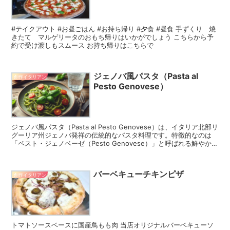
#テイクアウト #お昼ごはん #お持ち帰り #夕食 #昼食 手ずくり 焼
きたて マルゲリータのおもち帰りはいかがでしょう こちらから予
約で受け渡しもスムース お持ち帰りはこちらで
ジェノバ風パスタ（Pasta al
創作イタリアン
Pesto Genovese）
ジェノバ風パスタ（Pasta al Pesto Genovese）は、イタリア北部リ
グーリア州ジェノバ発祥の伝統的なパスタ料理です。特徴的なのは
「ペスト・ジェノベーゼ（Pesto Genovese）」と呼ばれる鮮やかな
緑色のバジルソースを使...
バーベキューチキンピザ
創作イタリアン
トマトソースベースに国産鳥もも肉 当店オリジナルバーベキューソ