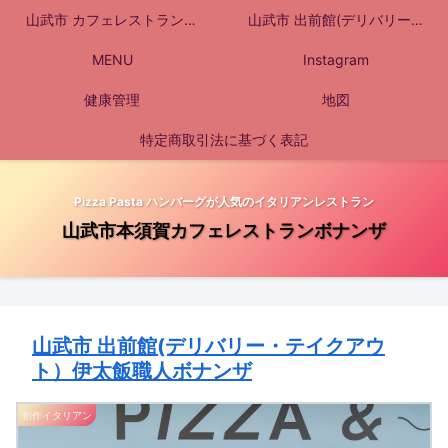
山武市 カフェレストランボ
山武市 出前館(デリバリー・
ナンザへようこそ
MENU
テイクアウト）伊太飯職人ボ
Instagram
健康管理
ナンザ
地図
特定商取引法に基づく表記
Pizza Pasta ハンバーグが人気のイタリアンレストラン
山武市本須賀カフェレストランボナンザ
山武市 出前館(デリバリー・テイクアウ
ト）伊太飯職人ボナンザ
創作イタリアン