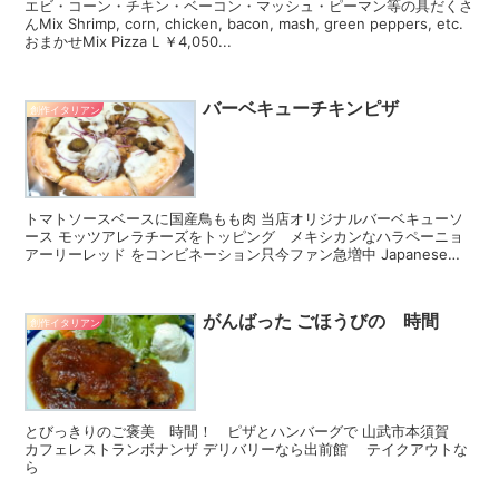
エビ・コーン・チキン・ベーコン・マッシュ・ピーマン等の具だくさ
んMix Shrimp, corn, chicken, bacon, mash, green peppers, etc.
おまかせMix Pizza L ￥4,050...
バーベキューチキンピザ
創作イタリアン
トマトソースベースに国産鳥もも肉 当店オリジナルバーベキューソ
ース モッツアレラチーズをトッピング メキシカンなハラペーニョ
アーリーレッド をコンビネーション只今ファン急増中 Japanese
chicken thigh ...
がんばった ごほうびの 時間
創作イタリアン
とびっきりのご褒美 時間！ ピザとハンバーグで 山武市本須賀
カフェレストランボナンザ デリバリーなら出前館 テイクアウトな
ら