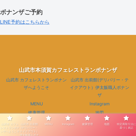
ボナンザご予約
LINE予約はこちらから
山武市本須賀カフェレストランボナンザ
山武市 カフェレストランボナン
山武市 出前館(デリバリー・テ
ザへようこそ
イクアウト）伊太飯職人ボナン
ザ
MENU
Instagram
健康管理
地図
特定商取引法に基づく表記
山武市 カフェ
山武市 出前館
MENU
Instagram
健康管理
地図
特定商取引法に
レストランボナ
(デリバリー・
基づく表記
© 2022 山武市本須賀カフェレストランボナンザ.
ンザへようこそ
テイクアウト）
伊太飯職人ボナ