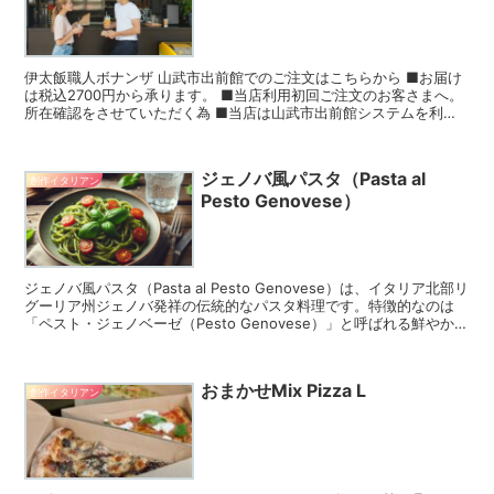
伊太飯職人ボナンザ 山武市出前館でのご注文はこちらから ■お届け
は税込2700円から承ります。 ■当店利用初回ご注文のお客さまへ。
所在確認をさせていただく為 ■当店は山武市出前館システムを利用
したデリバリーを承っております。（決済方...
ジェノバ風パスタ（Pasta al
創作イタリアン
Pesto Genovese）
ジェノバ風パスタ（Pasta al Pesto Genovese）は、イタリア北部リ
グーリア州ジェノバ発祥の伝統的なパスタ料理です。特徴的なのは
「ペスト・ジェノベーゼ（Pesto Genovese）」と呼ばれる鮮やかな
緑色のバジルソースを使...
おまかせMix Pizza L
創作イタリアン