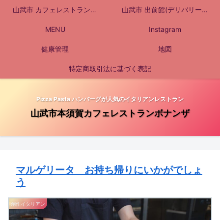
山武市 カフェレストランボ
山武市 出前館(デリバリー・
ナンザへようこそ
MENU
テイクアウト）伊太飯職人ボ
Instagram
健康管理
ナンザ
地図
特定商取引法に基づく表記
Pizza Pasta ハンバーグが人気のイタリアンレストラン
山武市本須賀カフェレストランボナンザ
マルゲリータ お持ち帰りにいかがでしょ
う
創作イタリアン