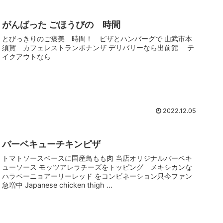
がんばった ごほうびの 時間
とびっきりのご褒美 時間！ ピザとハンバーグで 山武市本
須賀 カフェレストランボナンザ デリバリーなら出前館 テ
イクアウトなら
2022.12.05
バーベキューチキンピザ
トマトソースベースに国産鳥もも肉 当店オリジナルバーベキ
ューソース モッツアレラチーズをトッピング メキシカンな
ハラペーニョアーリーレッド をコンビネーション只今ファン
急増中 Japanese chicken thigh ...