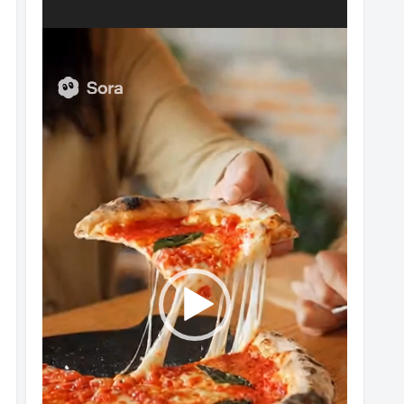
動
画
プ
レ
ー
ヤ
ー