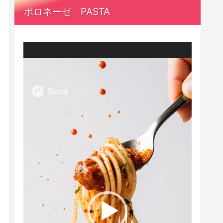
ボロネーゼ PASTA
動
画
プ
レ
ー
ヤ
ー