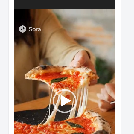
動
画
プ
レ
ー
ヤ
ー