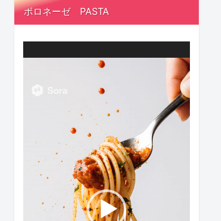
ボロネーゼ PASTA
動
画
プ
レ
ー
ヤ
ー