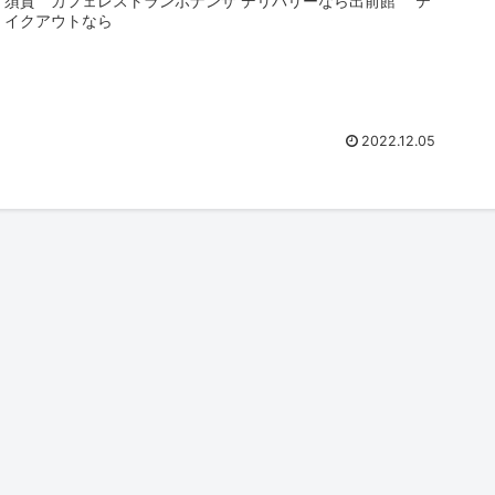
須賀 カフェレストランボナンザ デリバリーなら出前館 テ
イクアウトなら
2022.12.05