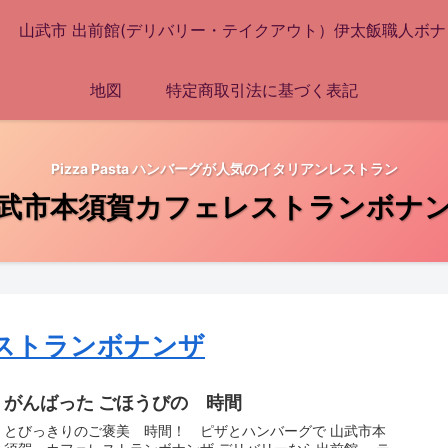
山武市 出前館(デリバリー・テイクアウト）伊太飯職人ボナ
地図
特定商取引法に基づく表記
Pizza Pasta ハンバーグが人気のイタリアンレストラン
武市本須賀カフェレストランボナ
ストランボナンザ
がんばった ごほうびの 時間
とびっきりのご褒美 時間！ ピザとハンバーグで 山武市本