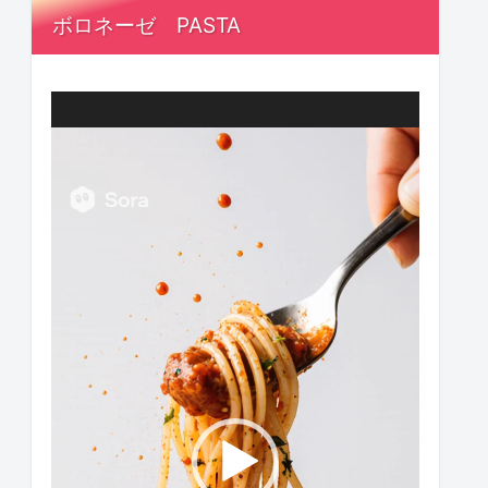
ボロネーゼ PASTA
動
画
プ
レ
ー
ヤ
ー