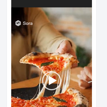
動
画
プ
レ
ー
ヤ
ー